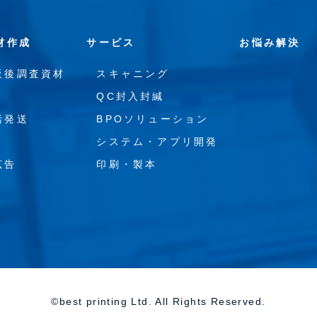
材作成
サービス
お悩み解決
販後調査資材
スキャニング
QC封入封緘
括発送
BPOソリューション
システム・アプリ開発
広告
印刷・製本
©best printing Ltd. All Rights Reserved.