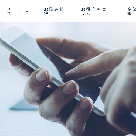
サービ
お悩み解
お役立ちコ
企
ス
決
ラム
報